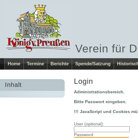
Verein für D
Home
Termine
Berichte
Spende/Satzung
Historisc
Login
Inhalt
Administrationsbereich.
Bitte Passwort eingeben.
!!! JavaScript und Cookies müs
User (optional):
Password: