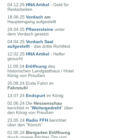
04.12.25
HNA Artikel
- Geld für
Restarbeiten
18.06.25
Vordach
am
Haupteingang aufgestellt
29.04.25
Pflasersteine
unter
dem Vordach gesetzt
04.04.25
Vordach Saal
aufgestellt
- das dritte Richtfest
12.02.25
HNA Artikel
- Helfer
gesucht
11.09.24
Eröffnung
des
historischen Landgasthaus / Hotel
König von Preußen
25.08.24 Erste Fahrt im
Fahrstuhl
13.07.24
Endspurt
im König
02.06.24 Die
Hessenschau
berichtet in "
Weitergedreht
" über
den König von Preußen
23.05 24
Radio FFH
berichtet
über den "Könich"
01.05.24
Biergarten Eröffnung
durch unsere Pächter Tim und