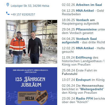
02.02.26
Arbeiten im Saal
Leipziger Str. 53, 34298 Helsa
04.12.25
HNA Artikel
- Geld 
Restarbeiten
+49 157 81926257
18.06.25
Vordach
am
Haupteingang aufgestellt
29.04.25
Pflasersteine
unte
dem Vordach gesetzt
04.04.25
Vordach Saal
aufgestellt
- das dritte Richt
12.02.25
HNA Artikel
- Helfe
gesucht
11.09.24
Eröffnung
des
historischen Landgasthaus / 
König von Preußen
25.08.24 Erste Fahrt im
Fahrstuhl
13.07.24
Endspurt
im König
02.06.24 Die
Hessenschau
berichtet in "
Weitergedreht
"
den König von Preußen
23.05 24
Radio FFH
bericht
über den "Könich"