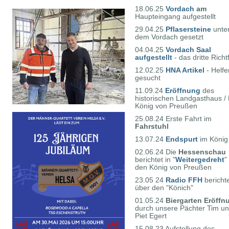
18.06.25
Vordach
am
Haupteingang aufgestellt
29.04.25
Pflasersteine
unte
dem Vordach gesetzt
04.04.25
Vordach Saal
aufgestellt
- das dritte Richt
12.02.25
HNA Artikel
- Helfe
gesucht
11.09.24
Eröffnung
des
historischen Landgasthaus / 
König von Preußen
25.08.24 Erste Fahrt im
Fahrstuhl
13.07.24
Endspurt
im König
02.06.24 Die
Hessenschau
berichtet in "
Weitergedreht
"
den König von Preußen
23.05 24
Radio FFH
bericht
über den "Könich"
01.05.24
Biergarten Eröffn
durch unsere Pächter Tim u
Piet Egert
15.08.23 Aufstellung des