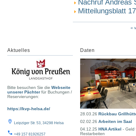
Nachruf Andreas 
Mitteilungsblatt 1
« 
Aktuelles
Daten
Bitte besuchen Sie die
Webseite
unserer Pächter
für Buchungen /
Reservierungen:
https://kvp-helsa.de/
28.03.26
Rückbau Grillhütt
02.02.26
Arbeiten im Saal
Leipziger Str. 53, 34298 Helsa
04.12.25
HNA Artikel
- Geld 
Restarbeiten
+49 157 81926257