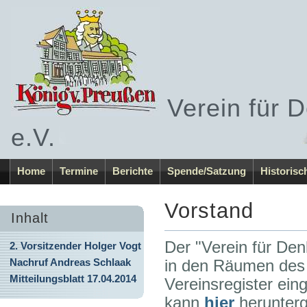
Verein für 
e.V.
Home
Termine
Berichte
Spende/Satzung
Historisc
Vorstand
Inhalt
Der "Verein für De
2. Vorsitzender Holger Vogt
Nachruf Andreas Schlaak
in den Räumen des 1
Mitteilungsblatt 17.04.2014
Vereinsregister ein
kann
hier
herunter